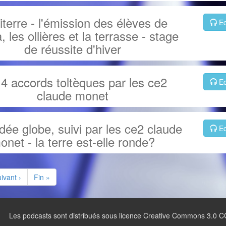
iterre - l'émission des élèves de
Ec
, les ollières et la terrasse - stage
de réussite d'hiver
 4 accords toltèques par les ce2
Ec
claude monet
dée globe, suivi par les ce2 claude
Ec
onet - la terre est-elle ronde?
ivant ›
Fin »
Les podcasts sont distribués sous licence Creative Commons 3.0