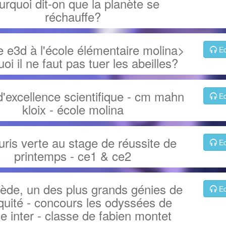
urquoi dit-on que la planète se
réchauffe?
 e3d à l'école élémentaire molina>
Ec
oi il ne faut pas tuer les abeilles?
d'excellence scientifique - cm mahn
Ec
kloix - école molina
uris verte au stage de réussite de
Ec
printemps - ce1 & ce2
ède, un des plus grands génies de
Ec
iquité - concours les odyssées de
e inter - classe de fabien montet