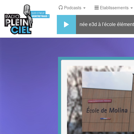
Podcasts
Etablissements
Journée e3d à l'école élémentaire mo