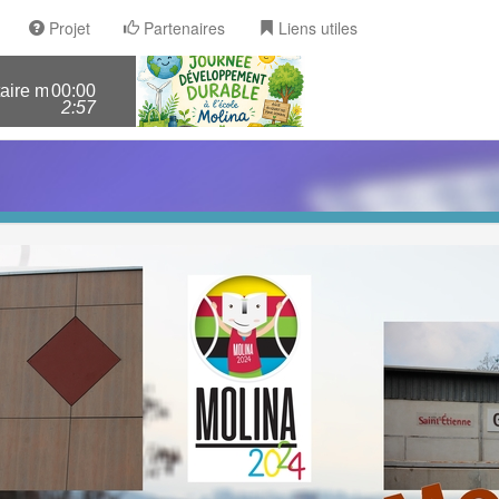
Projet
Partenaires
Liens utiles
lina> pourquoi il ne faut pas tuer les abeilles?
00:00
2:57