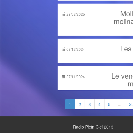
Moll
28/02/2025
molina
Les
03/12/2024
Le ven
27/11/2024
m
1
2
3
4
5
...
Su
Radio Plein Ciel 2013