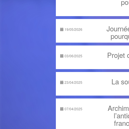
po
Journée
19/05/2026
pourqu
Projet 
03/06/2025
La so
23/04/2025
Archim
07/04/2025
l’ant
franc