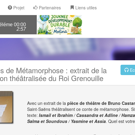
Projet
Partenaires
Liens utiles
mentaire molina> pourquoi il ne faut pas tuer les abeilles?
00:00
2:57
s de Métamorphose : extrait de la
Ec
ion théâtralisée du Roi Grenouille
Avec un extrait de la
pièce de théâtre de Bruno Casta
Saint-Saëns théâtralisent ce conte de métamorphose. Si
texte:
Ismail et Ibrahim / Cassandra et Adline / Hamza 
Salma et Soundous / Yasmine et Assia
.
Quel est votre