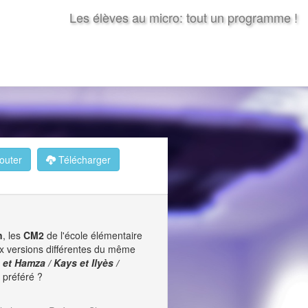
Les élèves au micro: tout un programme !
outer
Télécharger
n
, les
CM2
de l'école élémentaire
x versions différentes du même
et Hamza / Kays et Ilyès /
 préféré ?