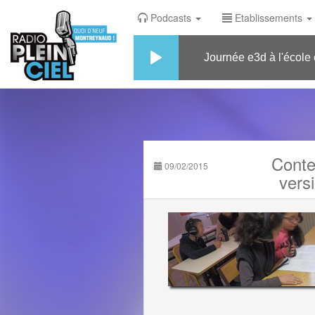
Podcasts
Etablissements
Journée e3d à l'école élé
Conte
09/02/2015
vers