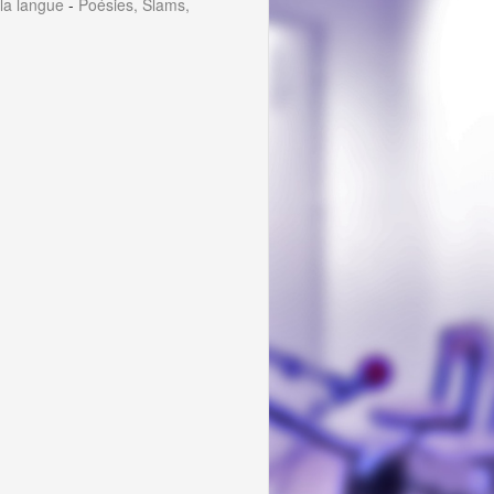
 la langue
-
Poésies, Slams,