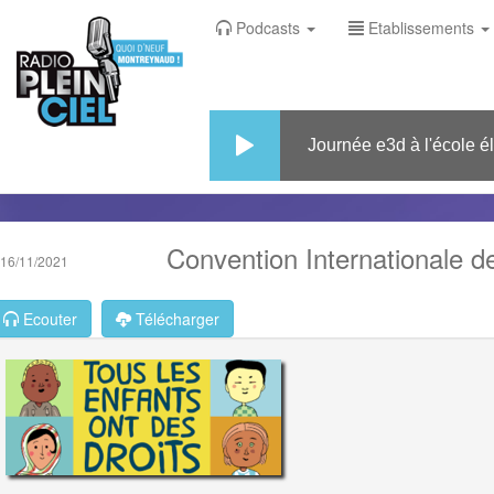
Podcasts
Etablissements
Journée e3d à l'école élém
Convention Internationale d
16/11/2021
Ecouter
Télécharger