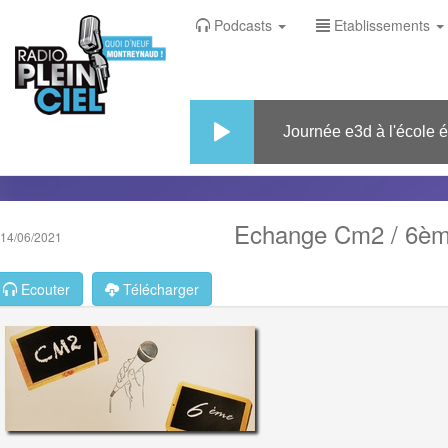
Podcasts
Etablissements
Journée e3d à l'école élé
Echange Cm2 / 6ème
14/06/2021
Ecouter
Télécharger