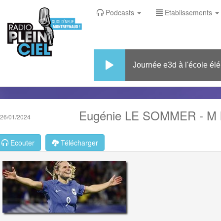
Podcasts
Etablissements
Journée e3d à l'école éléme
Eugénie LE SOMMER - M le 
26/01/2024
Ecouter
Télécharger