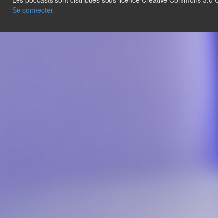
Les podcasts sont distribués sous licence Creative Commons 3.
Se connecter