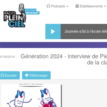
Podcasts
Etablissements
Journée e3d à l'école éléme
Génération 2024 - interview de Pie
07/05/2019
de la c
Ecouter
Télécharger