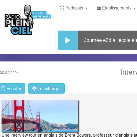
Podcasts
Etablissements
Journée e3d à l'école élém
Inter
30/09/2024
Ecouter
Télécharger
Une interview tout en anglais de Brent Bowers, professeur d'anglais a