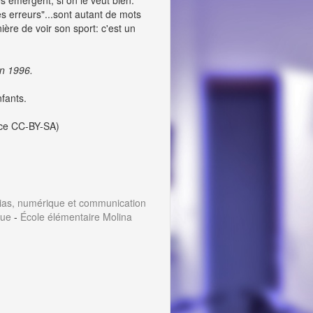
s émergent, si on le veut bien.
les erreurs"...sont autant de mots
ère de voir son sport: c'est un
en 1996.
nfants.
nce CC-BY-SA)
ias, numérique et communication
que
-
École élémentaire Molina