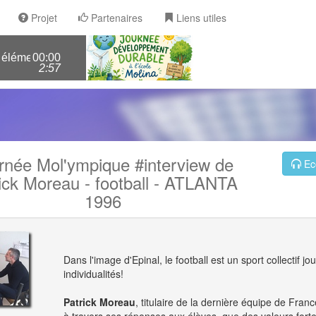
Projet
Partenaires
Liens utiles
mentaire molina> pourquoi il ne faut pas tuer les abeilles?
00:00
2:57
rnée Mol'ympique #interview de
Ec
ick Moreau - football - ATLANTA
1996
Dans l'image d'Epinal, le football est un sport collectif j
individualités!
Patrick Moreau
, titulaire de la dernière équipe de Fran