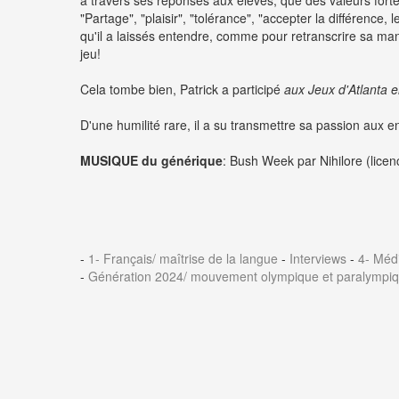
à travers ses réponses aux élèves, que des valeurs forte
"Partage", "plaisir", "tolérance", "accepter la différence, 
qu'il a laissés entendre, comme pour retranscrire sa mani
jeu!
Cela tombe bien, Patrick a participé
aux Jeux d'Atlanta 
D'une humilité rare, il a su transmettre sa passion aux e
MUSIQUE du générique
: Bush Week par Nihilore (lice
-
1- Français/ maîtrise de la langue
-
Interviews
-
4- Méd
-
Génération 2024/ mouvement olympique et paralympi