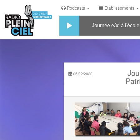
Podcasts
Etablissements
Journée e3d à l'école élé
Jou
06/02/2020
Patr