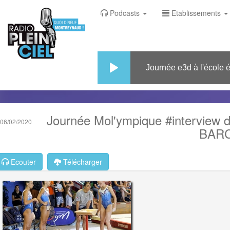
Podcasts
Etablissements
Journée e3d à l'école élé
Journée Mol'ympique #interview d
06/02/2020
BARC
Ecouter
Télécharger