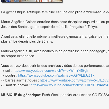
La gymnastique artistique féminine est une discipline emblématique 
Marie-Angéline Colson entraîne dans cette discipline aujourd'hui au 
Jesus dos Santos, grand espoir de médaille française à Tokyo.
Avant cela, elle fut elle-même la meilleure gymnaste française, permet
plus arrivé depuis plus de 25 ans.
Marie-Angéline a su, avec beaucoup de gentillesse et de pédagogie, e
sa propre expérience.
Vous pouvez découvrir ici des archives vidéos de ses performances au
-> sol :
https://www.youtube.com/watch?v=pkWhfYx5Bgk
-> poutre :
https://www.youtube.com/watch?v=oGYVLBJz6Tk
-> barres asymétriques :
https://www.youtube.com/watch?v=5xGLZu
-> saut de cheval :
https://www.youtube.com/watch?v=TXE2BRdAK2A
MUSIQUE du générique
: Bush Week par Nihilore (licence CC-BY-SA)