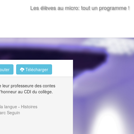
Les élèves au micro: tout un programme !
outer
Télécharger
e leur professeure des contes
 l'honneur au CDI du collège.
 la langue
-
Histoires
arc Seguin