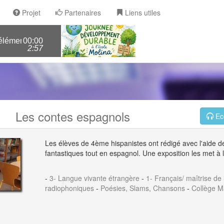
Projet
Partenaires
Liens utiles
mentaire molina> pourquoi il ne faut pas tuer les abeilles?
00:00
2:57
Les contes espagnols
Ec
Les élèves de 4ème hispanistes ont rédigé avec l'aide d
fantastiques tout en espagnol. Une exposition les met à
-
3- Langue vivante étrangère
-
1- Français/ maîtrise de
radiophoniques
-
Poésies, Slams, Chansons
-
Collège M