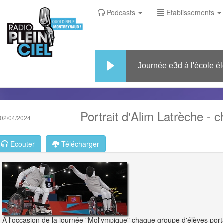
Podcasts
Etablissements
Journée e3d à l'école élém
Portrait d'Alim Latrèche 
02/04/2024
Ecouter
Télécharger
A l'occasion de la journée "Mol'ympique" chaque groupe d'élèves port