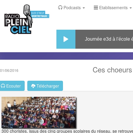
Podcasts
Etablissements
Journée e3d à l'école élé
Ces choeurs 
01/06/2016
Ecouter
Télécharger
300 choristes, issus des cinq groupes scolaires du réseau, se retrouve