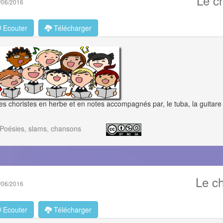
Le ch
/06/2016
Ecouter
Télécharger
es choristes en herbe et en notes accompagnés par, le tuba, la guitare 
Poésies, slams, chansons
Le ch
/06/2016
Ecouter
Télécharger