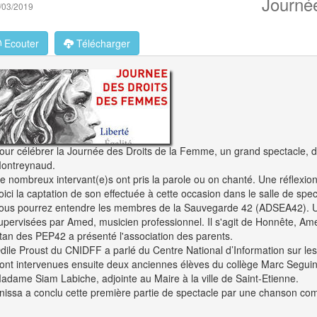
Journée
/03/2019
Ecouter
Télécharger
our célébrer la Journée des Droits de la Femme, un grand spectacle, d
ontreynaud.
e nombreux intervant(e)s ont pris la parole ou on chanté. Une réflexion
oici la captation de son effectuée à cette occasion dans le salle de spe
ous pourrez entendre les membres de la Sauvegarde 42 (ADSEA42). Un
upervisées par Amed, musicien professionnel. Il s'agit de Honnête, A
tan des PEP42 a présenté l'association des parents.
dile Proust du CNIDFF a parlé du
Centre National d’Information sur le
ont intervenues ensuite deux anciennes élèves du collège Marc Seguin,
adame Siam Labiche, adjointe au Maire à la ville de Saint-Etienne.
nissa a conclu cette première partie de spectacle par une chanson co