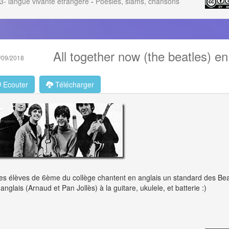
3- langue vivante étrangère
-
Poésies, slams, chansons
All together now (the beatles) e
/09/2018
Ecouter
Télécharger
es élèves de 6ème du collège chantent en anglais un standard des Bea
'anglais (Arnaud et Pan Jollès) à la guitare, ukulele, et batterie :)