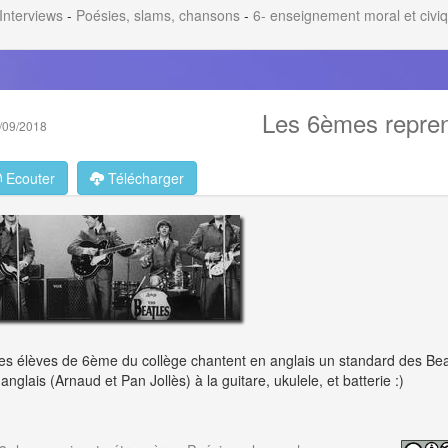
Interviews
-
Poésies, slams, chansons
-
6- enseignement moral et civi
Les 6èmes repren
/09/2018
Ecouter
Télécharger
es élèves de 6ème du collège chantent en anglais un standard des Bea
'anglais (Arnaud et Pan Jollès) à la guitare, ukulele, et batterie :)