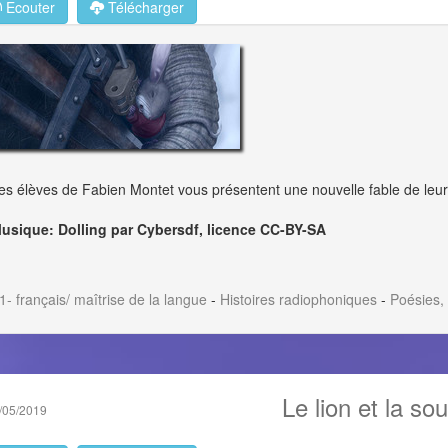
Ecouter
Télécharger
es élèves de Fabien Montet vous présentent une nouvelle fable de leur cr
usique: Dolling par Cybersdf, licence CC-BY-SA
1- français/ maîtrise de la langue
-
Histoires radiophoniques
-
Poésies,
Le lion et la so
/05/2019