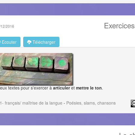
Exercices
/12/2016
Ecouter
Télécharger
eux textes pour s'exercer à
articuler
et
mettre le ton
.
1- français/ maîtrise de la langue
-
Poésies, slams, chansons