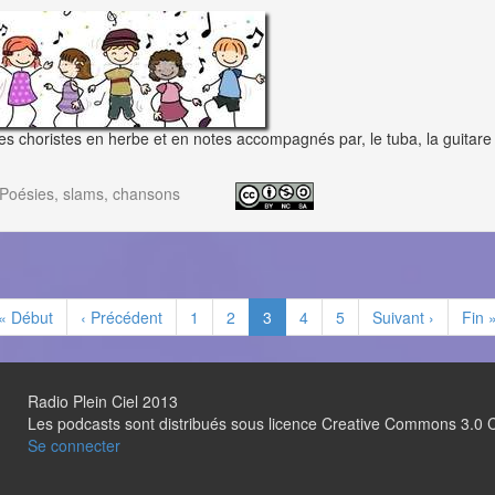
es choristes en herbe et en notes accompagnés par, le tuba, la guitare 
Poésies, slams, chansons
« Début
‹ Précédent
1
2
3
4
5
Suivant ›
Fin 
Radio Plein Ciel 2013
Les podcasts sont distribués sous licence Creative Commons 3.
Se connecter