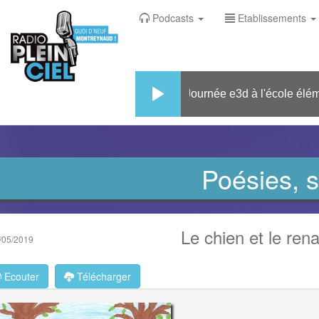
Podcasts
Etablissements
Journée e3d à l'école élémenta
Poésies, 
Le chien et le rena
/05/2019
Ecouter
Télécharger