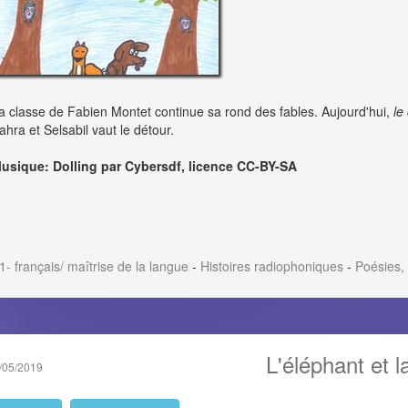
a classe de Fabien Montet continue sa rond des fables. Aujourd'hui,
le
ahra et Selsabil vaut le détour.
usique: Dolling par Cybersdf, licence CC-BY-SA
1- français/ maîtrise de la langue
-
Histoires radiophoniques
-
Poésies,
L'éléphant et l
/05/2019