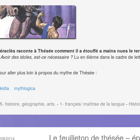
éraclès raconte à Thésée comment il a étouffé a mains nues le ter
 Avoir des idoles, est-ce nécessaire ?
Lu en 6ième dans le cadre de lett
our aller plus loin à propos du mythe de Thésée :
ikidia
mythlogica
5- histoire, géographie, arts.
-
1- français/ maîtrise de la langue
-
Histo
Le feuilleton de thésée – ép
/08/2014