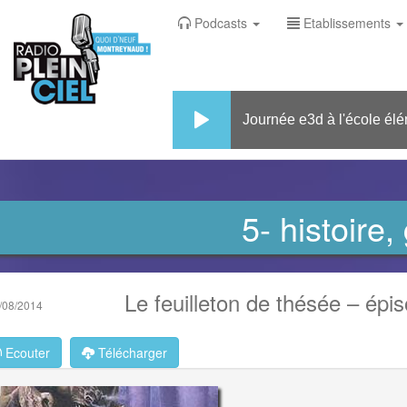
Podcasts
Etablissements
Journée e3d à l'école élémentai
5- histoire,
Le feuilleton de thésée – épis
/08/2014
Ecouter
Télécharger