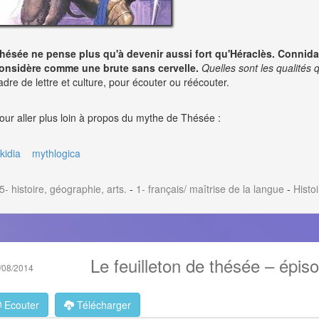
hésée ne pense plus qu'à devenir aussi fort qu'Héraclès. Connidas 
onsidère comme une brute sans cervelle.
Quelles sont les qualités
adre de lettre et culture, pour écouter ou réécouter.
our aller plus loin à propos du mythe de Thésée :
ikidia
mythlogica
5- histoire, géographie, arts.
-
1- français/ maîtrise de la langue
-
Histo
Le feuilleton de thésée – épis
/08/2014
Ecouter
Télécharger