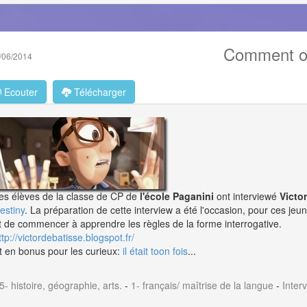
Comment on 
/06/2014
Ecouter
Télécharger
es élèves de la classe de CP de
l'école Paganini
ont interviewé
Victo
estiny
. La préparation de cette interview a été l'occasion, pour ces je
t de commencer à apprendre les règles de la forme interrogative.
ttp://victordebatisse.blogspot.fr/
t en bonus pour les curieux:
il était toon fois
...
5- histoire, géographie, arts.
-
1- français/ maîtrise de la langue
-
Inter