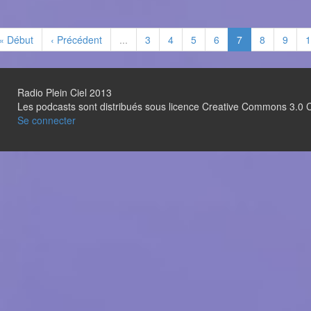
« Début
‹ Précédent
...
3
4
5
6
7
8
9
1
Radio Plein Ciel 2013
Les podcasts sont distribués sous licence Creative Commons 3.
Se connecter