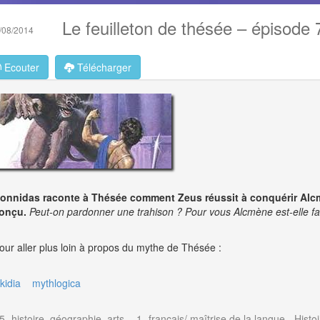
Le feuilleton de thésée – épisode 
/08/2014
Ecouter
Télécharger
onnidas raconte à Thésée comment Zeus réussit à conquérir Alcmèn
onçu.
Peut-on pardonner une trahison ? Pour vous Alcmène est-elle fa
our aller plus loin à propos du mythe de Thésée :
ikidia
mythlogica
5- histoire, géographie, arts.
-
1- français/ maîtrise de la langue
-
Histo