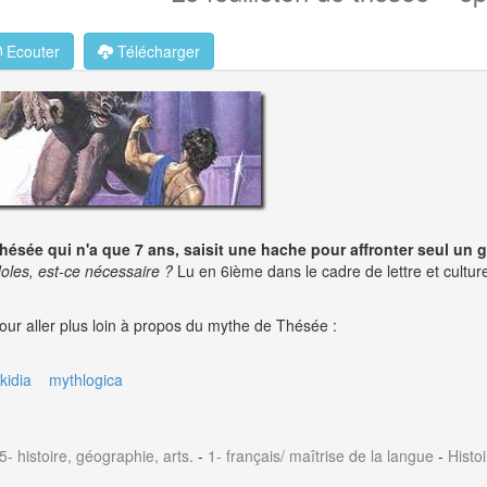
Ecouter
Télécharger
hésée qui n'a que 7 ans, saisit une hache pour affronter seul un g
doles, est-ce nécessaire ?
Lu en 6ième dans le cadre de lettre et cultur
our aller plus loin à propos du mythe de Thésée :
ikidia
mythlogica
5- histoire, géographie, arts.
-
1- français/ maîtrise de la langue
-
Histo