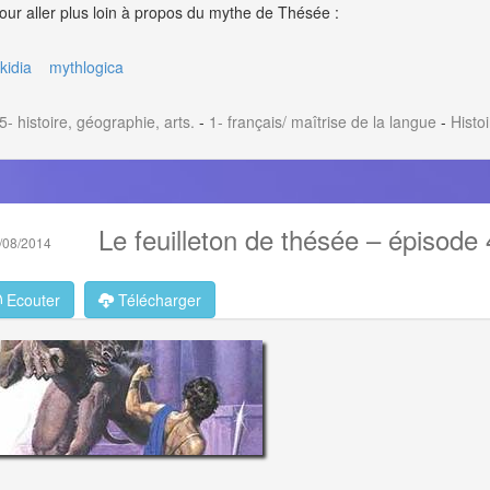
our aller plus loin à propos du mythe de Thésée :
ikidia
mythlogica
5- histoire, géographie, arts.
-
1- français/ maîtrise de la langue
-
Histo
Le feuilleton de thésée – épisode
/08/2014
Ecouter
Télécharger