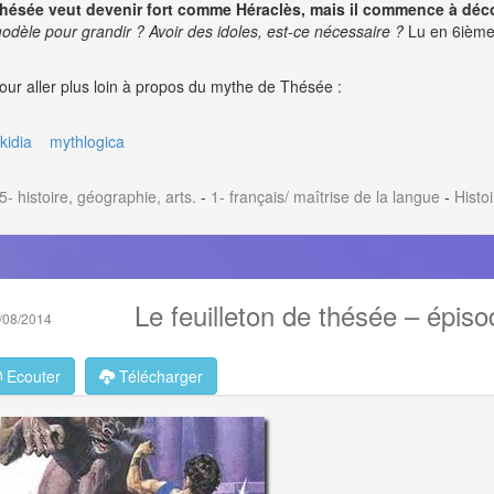
hésée veut devenir fort comme Héraclès, mais il commence à déco
odèle pour grandir ? Avoir des idoles, est-ce nécessaire ?
Lu en 6ième 
our aller plus loin à propos du mythe de Thésée :
ikidia
mythlogica
5- histoire, géographie, arts.
-
1- français/ maîtrise de la langue
-
Histo
Le feuilleton de thésée – épi
/08/2014
Ecouter
Télécharger