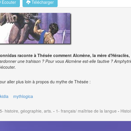
Ecouter
Télécharger
onnidas raconte à Thésée comment Alcmène, la mère d'Héraclès, a 
ardonner une trahison ? Pour vous Alcmène est-elle fautive ? Amphytri
éécouter.
our aller plus loin à propos du mythe de Thésée :
ikidia
mythlogica
5- histoire, géographie, arts.
-
1- français/ maîtrise de la langue
-
Histo