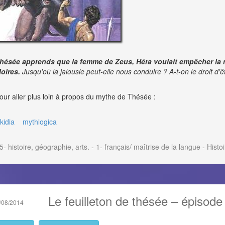
hésée apprends que la femme de Zeus, Héra voulait empêcher la mè
oires.
Jusqu'où la jalousie peut-elle nous conduire ? A-t-on le droit d'ê
our aller plus loin à propos du mythe de Thésée :
ikidia
mythlogica
5- histoire, géographie, arts.
-
1- français/ maîtrise de la langue
-
Histo
Le feuilleton de thésée – épisode 
/08/2014