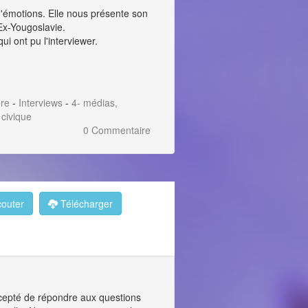
 d'émotions. Elle nous présente son
'Ex-Yougoslavie.
i ont pu l'interviewer.
ère
-
Interviews
-
4- médias,
 civique
0 Commentaire
outer
Télécharger
ccepté de répondre aux questions