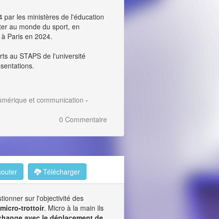
 par les ministères de l'éducation
nter au monde du sport, en
 à Paris en 2024.
rts au STAPS de l'université
ésentations.
umérique et communication
-
0 Commentaire
outer
Télécharger
ionner sur l'objectivité des
n
micro-trottoir
. Micro à la main ils
change avec le déplacement de