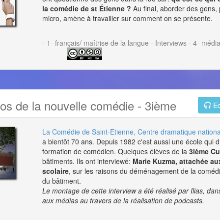
la comédie de st Étienne ?
Au final, aborder des gens,
micro, amène à travailler sur comment on se présente.
-
1- français/ maîtrise de la langue
-
Interviews
-
4- médi
os de la nouvelle comédie - 3ième
Ec
La
Comédie de Saint-Etienne
, Centre dramatique nationa
a bientôt 70 ans
. Depuis 1982 c'est aussi une école qui d
formation de comédien. Quelques élèves de la
3ième C
bâtiments. Ils ont interviewé:
Marie Kuzma,
attachée aux
scolaire
, sur les raisons du déménagement de la comédie,
du bâtiment.
Le montage de cette interview a été réalisé par Ilias, dan
aux médias au travers de la réalisation de podcasts.