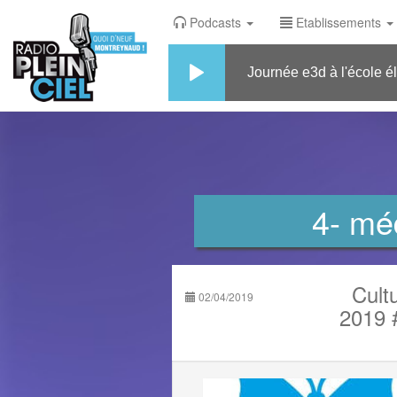
Podcasts
Etablissements
Journée e3d à l'école élémenta
4- mé
Cult
02/04/2019
2019 #