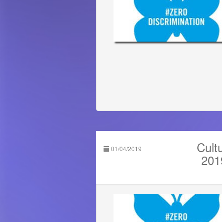
Cult
01/04/2019
201