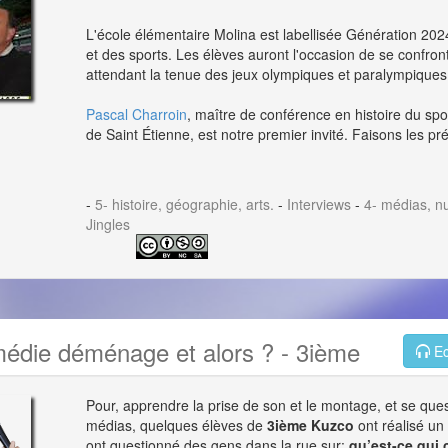
L'école élémentaire Molina est labellisée Génération 2024
et des sports. Les élèves auront l'occasion de se confro
attendant la tenue des jeux olympiques et paralympiques
Pascal Charroin
, maître de conférence en histoire du spo
de Saint Étienne, est notre premier invité. Faisons les pr
-
5- histoire, géographie, arts.
-
Interviews
-
4- médias, n
Jingles
édie déménage et alors ? - 3ième
Ec
Pour, apprendre la prise de son et le montage, et se quest
médias, quelques élèves de
3ième Kuzco
ont réalisé u
ont questionné des gens dans la rue sur:
qu’est-ce qui 