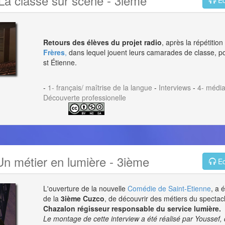
La classe sur scène - 3ième
Ec
Retours des élèves du projet radio
, après la répétitio
Frères
,
dans lequel jouent leurs camarades de classe, po
st Étienne.
-
1- français/ maîtrise de la langue
-
Interviews
-
4- médi
Découverte professionelle
Un métier en lumière - 3ième
Ec
L'ouverture de la nouvelle
Comédie de Saint-Etienne
, a 
de la
3ième Cuzco
, de découvrir des métiers du spectacl
Chazalon
régisseur responsable du service lumière.
Le montage de cette interview a été réalisé par Youssef, 