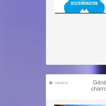
Génér
11/02/2019
charro