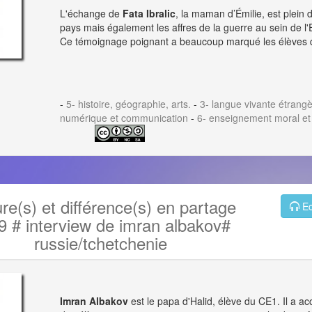
L'échange de
Fata Ibralic
, la maman d’Émilie, est plein
pays mais également les affres de la guerre au sein de l
Ce témoignage poignant a beaucoup marqué les élèves qu
-
5- histoire, géographie, arts.
-
3- langue vivante étrang
numérique et communication
-
6- enseignement moral et
ure(s) et différence(s) en partage
Ec
9 # interview de imran albakov#
russie/tchetchenie
Imran Albakov
est le papa d'Halid, élève du CE1. Il a a