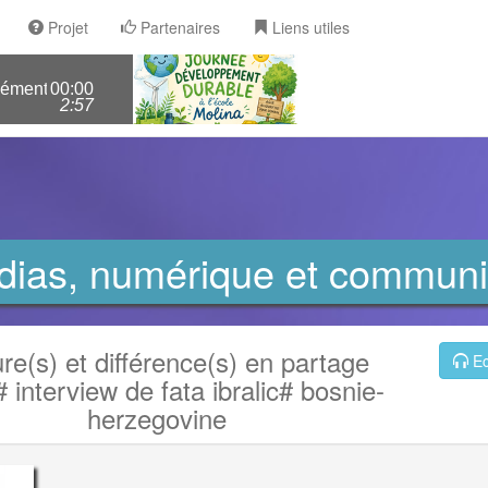
Projet
Partenaires
Liens utiles
ire molina> pourquoi il ne faut pas tuer les abeilles?
00:00
2:57
dias, numérique et communi
ure(s) et différence(s) en partage
Ec
 interview de fata ibralic# bosnie-
herzegovine